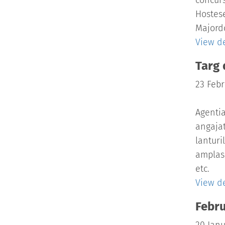
concurs
Hostese
Majordo
View de
Targ 
23 Febr
Agentia
angajat
lanturil
amplasa
etc.
View de
Febru