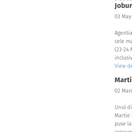
Jobur
03 May
Agentia
cele ma
(23-24 
inclusi
View de
Marti
02 Mar
Unul di
Martie 
puse la