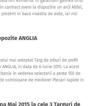
piata din Romania: iti garantam gasirea unui
n contract avem la dispozitie un an)! Altfel,
mai prezent in baza noastra de date, iar noi
depozite ANGLIA
lui mai asteptat Targ de Joburi de profil
 ANGLIA, in data de 6 Iunie 2015. La acest
itanie in vederea selectarii a peste 150 de
l de comisioane de mediere! Plecari rapide in
na Mai 2015 la cele 3 Targuri de