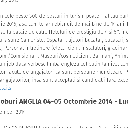
ary 2015
n cele peste 300 de posturi in turism poate fi al tau par
ie 2015, asa cum te-am obisnuit de mai bine de 14 ani. 
se la bataie de catre Hoteluri de prestigiu de 4 si 5*, i
urs sunt: Cameriste, Ospatari, ajutori bucatar, bucatari, s
, Personal intretinere (electricieni, instalatori, gradinar
mi/Comisionari, Maseuri/cosmeticieni, Barmani, Animat
un job daca vorbesc limba engleza cel putin la nivel co
ilor facute de angajatori ca sunt persoane muncitoare. 
 angajatorilor, insa sunt acceptati si candidatii fara expe
tails
joburi ANGLIA 04-05 Octombrie 2014 - Luc
tember 2014