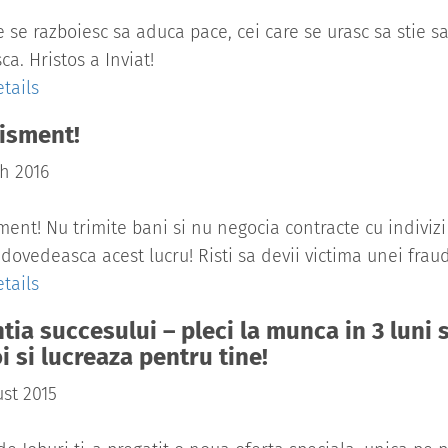
e se razboiesc sa aduca pace, cei care se urasc sa stie sa
ca. Hristos a Inviat!
tails
isment!
h 2016
ment! Nu trimite bani si nu negocia contracte cu indivizi
 dovedeasca acest lucru! Risti sa devii victima unei frau
tails
tia succesului – pleci la munca in 3 luni 
i si lucreaza pentru tine!
st 2015