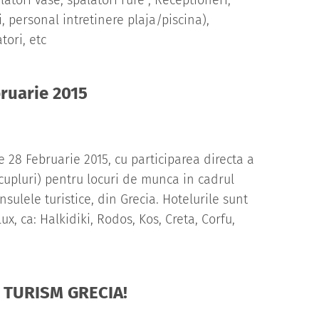
latori vase, spalatori rufe , Receptioneri,
i, personal intretinere plaja/piscina),
ori, etc
bruarie 2015
28 Februarie 2015, cu participarea directa a
 cupluri) pentru locuri de munca in cadrul
insulele turistice, din Grecia. Hotelurile sunt
x, ca: Halkidiki, Rodos, Kos, Creta, Corfu,
in TURISM GRECIA!