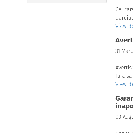
Cei car
daruias
View de
Avert
31 Marc
Avertis
fara sa
View de
Garan
inapo
03 Augu