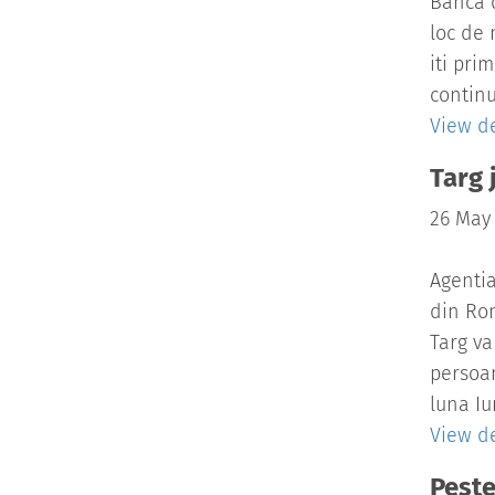
Banca d
loc de 
iti pri
continu
View de
Targ 
26 May
Agentia
din Rom
Targ va
persoan
luna Iun
View de
Peste