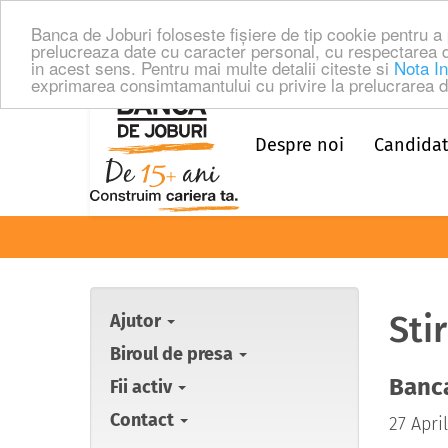
Banca de Joburi foloseste fişiere de tip cookie pentru 
prelucreaza date cu caracter personal, cu respectarea 
in acest sens. Pentru mai multe detalii citeste si
Nota In
exprimarea consimtamantului cu privire la prelucrarea da
Despre noi
Candidat
Sti
Ajutor
Biroul de presa
Banca
Fii activ
Contact
27 Apri