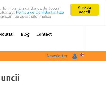
Sunt de
ru. Te informăm că Banca de Joburi
acord!
ctualizat
Politica de Confidentialitate
avigarii pe acest site implica
Noutati
Blog
Contact
Logare
Newsletter
muncii