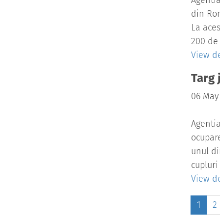
Agentia
din Rom
La aces
200 de 
View de
Targ 
06 May
Agentia
ocupare
unul di
cupluri
View de
1
2