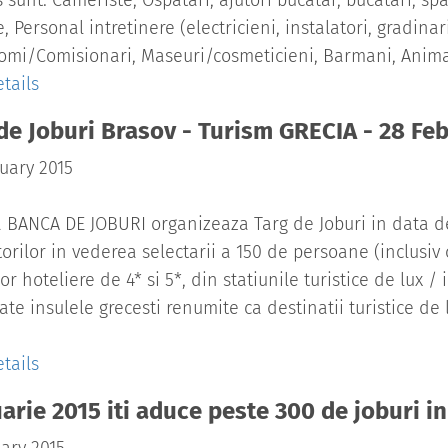
 sunt: Cameriste, Ospatari, ajutori bucatar, bucatari, spa
, Personal intretinere (electricieni, instalatori, gradinar
mi/Comisionari, Maseuri/cosmeticieni, Barmani, Animat
tails
de Joburi Brasov - Turism GRECIA - 28 Fe
uary 2015
 BANCA DE JOBURI organizeaza Targ de Joburi in data de 
orilor in vederea selectarii a 150 de persoane (inclusiv
or hoteliere de 4* si 5*, din statiunile turistice de lux / 
te insulele grecesti renumite ca destinatii turistice de lu
tails
arie 2015 iti aduce peste 300 de joburi 