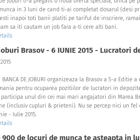
e Joburi ti-a pregatit o noua oferta speciala, unica pe 
munca in 3 luni de cand ti-ai completat dosarul (desi pri
mesti inapoi toti banii platiti pe tariful de inscriere, ra
am sa iti cautam un job fara a-ti cere alti bani.
tails
joburi Brasov - 6 IUNIE 2015 - Lucratori 
 2015
 BANCA DE JOBURI organizeaza la Brasov a 5-a Editie a ce
ania pentru ocuparea pozitiilor de lucratori in depozite
 participa unul din cei mai mari angajatori din Marea Br
e (inclusiv cupluri & prieteni). Nu se percep nici un fe
ie - Iulie 2015.
tails
 900 de locuri de munca te asteapta in lu