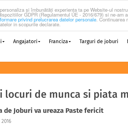
a personaliza și îmbunătăți experiența ta pe Website-ul nost
dispozitiilor GDPR (Regulamentul UE - 2016/679) si ne-am a
formare privind prelucrarea datelor personale
. Continuarea n
telor in scopurile declarate.
i
Angajatori
Franciza
Targuri de joburi
ri locuri de munca si piata 
 de Joburi va ureaza Paste fericit
l 2016