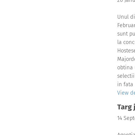
20 Janu
Unul di
Februar
sunt pu
la conc
Hostese
Majordo
obtina 
selecti
in fata
View de
Targ 
14 Sep