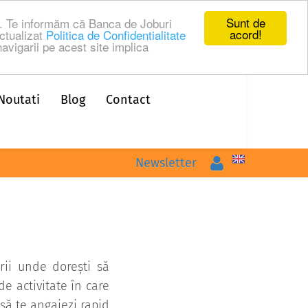
Sunt de
ru. Te informăm că Banca de Joburi
acord!
ctualizat
Politica de Confidentialitate
avigarii pe acest site implica
Noutati
Blog
Contact
Logare
Newsletter
ării unde dorești să
de activitate în care
 să te angajezi rapid