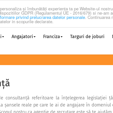
a personaliza și îmbunătăți experiența ta pe Website-ul nost
dispozitiilor GDPR (Regulamentul UE - 2016/679) si ne-am a
formare privind prelucrarea datelor personale
. Continuarea n
telor in scopurile declarate.
i
Angajatori
Franciza
Targuri de joburi
nță
 de consultanță referitoare la înțelegerea legislației ț
e la șansele reale pe care le ai de angajare în domeniul 
 Scopul nostru ca agenție de recrutare este să te ajutăm