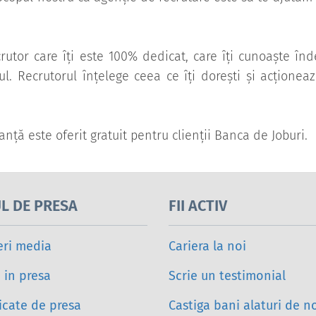
rutor care îți este 100% dedicat, care îți cunoaște în
lul. Recrutorul înțelege ceea ce îți dorești și acționea
anță este oferit gratuit pentru clienții Banca de Joburi.
L DE PRESA
FII ACTIV
eri media
Cariera la noi
i in presa
Scrie un testimonial
cate de presa
Castiga bani alaturi de n