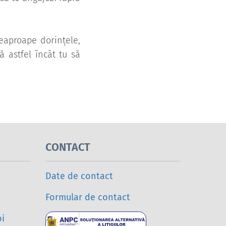
deaproape dorințele,
ză astfel încât tu să
CONTACT
Date de contact
Formular de contact
oi
Soluționarea a