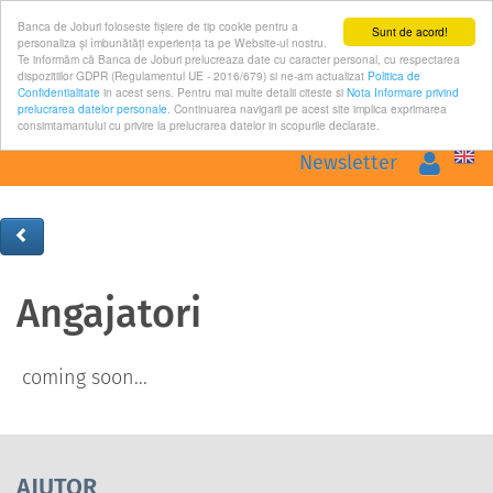
Banca de Joburi foloseste fişiere de tip cookie pentru a
Sunt de acord!
personaliza și îmbunătăți experiența ta pe Website-ul nostru.
Te informăm că Banca de Joburi prelucreaza date cu caracter personal, cu respectarea
dispozitiilor GDPR (Regulamentul UE - 2016/679) si ne-am actualizat
Politica de
Confidentialitate
in acest sens. Pentru mai multe detalii citeste si
Nota Informare privind
prelucrarea datelor personale
. Continuarea navigarii pe acest site implica exprimarea
Toggle
consimtamantului cu privire la prelucrarea datelor in scopurile declarate.
naviga
Logar
Newsletter
Angajatori
coming soon...
AJUTOR