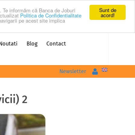
Sunt de
ru. Te informăm că Banca de Joburi
acord!
ctualizat
Politica de Confidentialitate
avigarii pe acest site implica
Noutati
Blog
Contact
Logare
Newsletter
cii) 2