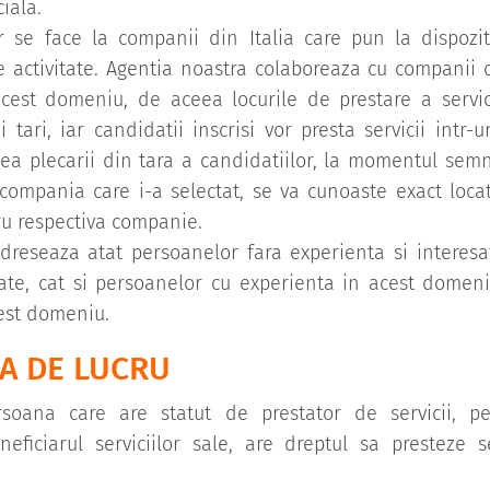
iala.
or se face la companii din Italia care pun la dispozit
activitate. Agentia noastra colaboreaza cu companii d
acest domeniu, de aceea locurile de prestare a servici
ei tari, iar candidatii inscrisi vor presta servicii intr
tea plecarii din tara a candidatiilor, la momentul semn
u compania care i-a selectat, se va cunoaste exact loca
tru respectiva companie.
dreseaza atat persoanelor fara experienta si interesat
ate, cat si persoanelor cu experienta in acest domeni
cest domeniu.
A DE LUCRU
rsoana care are statut de prestator de servicii, p
neficiarul serviciilor sale, are dreptul sa presteze s