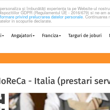
a personaliza și îmbunătăți experiența ta pe Website-ul nost
dispozitiilor GDPR (Regulamentul UE - 2016/679) si ne-am a
formare privind prelucrarea datelor personale
. Continuarea n
telor in scopurile declarate.
i
Angajatori
Franciza
Targuri de joburi
ReCa - Italia (prestari servi