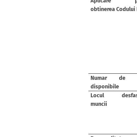
Aplicare pe
obtinerea Codului 
Numar de lo
disponibile
Locul desfasu
muncii