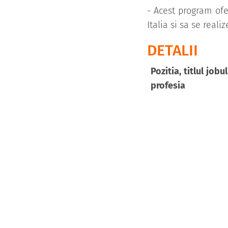
- Acest program of
Italia si sa se real
DETALII
Pozitia, titlul jobu
profesia