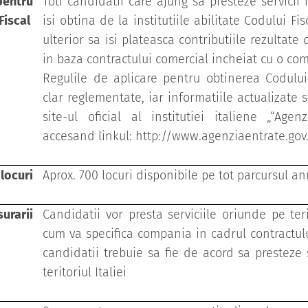
ntru
Toti candidatii care ajung sa presteze servicii i
Fiscal
isi obtina de la institutiile abilitate Codului Fi
ulterior sa isi plateasca contributiile rezultate 
in baza contractului comercial incheiat cu o com
Regulile de aplicare pentru obtinerea Codului
clar reglementate, iar informatiile actualizate 
site-ul oficial al institutiei italiene „“Agen
accesand linkul: http://www.agenziaentrate.gov
curi
Aprox. 700 locuri disponibile pe tot parcursul an
rarii
Candidatii vor presta serviciile oriunde pe teri
cum va specifica compania in cadrul contractului
candidatii trebuie sa fie de acord sa presteze 
teritoriul Italiei