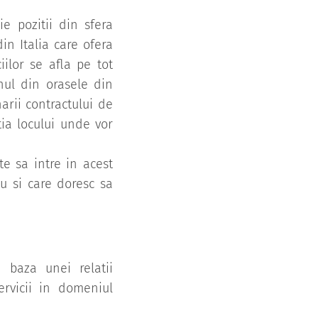
ie pozitii din sfera
in Italia care ofera
ilor se afla pe tot
-unul din orasele din
arii contractului de
tia locului unde vor
e sa intre in acest
u si care doresc sa
e baza unei relatii
ervicii in domeniul