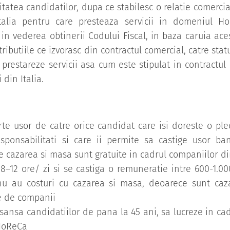
itatea candidatilor, dupa ce stabilesc o relatie comerci
alia pentru care presteaza servicii in domeniul Ho
te in vederea obtinerii Codului Fiscal, in baza caruia ace
tributiile ce izvorasc din contractul comercial, catre statu
 prestareze servicii asa cum este stipulat in contractul
din Italia.
te usor de catre orice candidat care isi doreste o ple
sponsabilitati si care ii permite sa castige usor ba
 cazarea si masa sunt gratuite in cadrul companiilor din
 8–12 ore/ zi si se castiga o remuneratie intre 600-1.0
 nu au costuri cu cazarea si masa, deoarece sunt cazat
e de companii
sansa candidatiilor de pana la 45 ani, sa lucreze in ca
 HoReCa