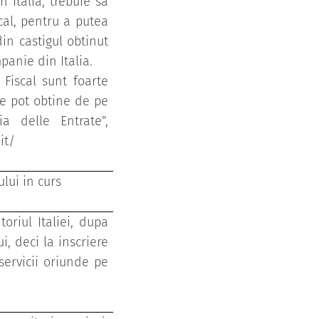
n Italia, trebuie sa
scal, pentru a putea
din castigul obtinut
panie din Italia.
 Fiscal sunt foarte
se pot obtine de pe
zia delle Entrate”,
.it/
ului in curs
toriul Italiei, dupa
, deci la inscriere
servicii oriunde pe