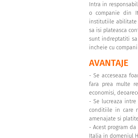
Intra in responsabil
o companie din It
institutiile abilita
sa isi plateasca con
sunt indreptatiti sa
incheie cu companii 
AVANTAJE
- Se acceseaza foar
fara prea multe re
economisi, deoarece
- Se lucreaza intre
conditiile in care
amenajate si platit
- Acest program da 
Italia in domeniul