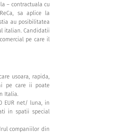
ala – contractuala cu
ReCa, sa aplice la
stia au posibilitatea
l italian. Candidatii
 comercial pe care il
care usoara, rapida,
ni pe care ii poate
 Italia.
00 EUR net/ luna, in
i in spatii special
drul companiilor din