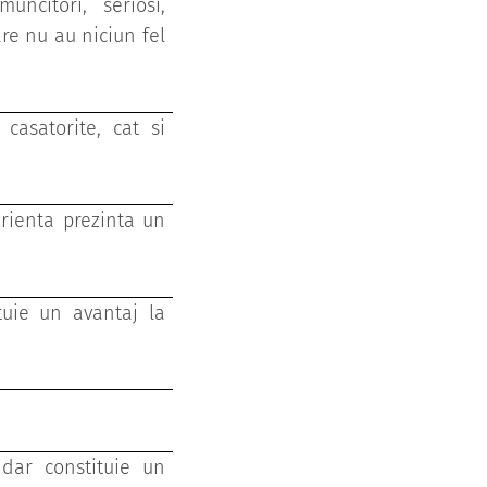
ncitori, seriosi,
are nu au niciun fel
asatorite, cat si
erienta prezinta un
tuie un avantaj la
 dar constituie un