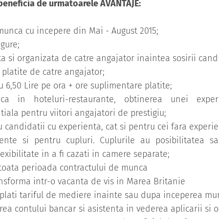
 beneficia de urmatoarele AVANTAJE:
 munca cu incepere din Mai - August 2015;
igure;
ta si organizata de catre angajator inaintea sosirii cand
e platite de catre angajator;
u 6,50 Lire pe ora + ore suplimentare platite;
a in hoteluri-restaurante, obtinerea unei experi
iala pentru viitori angajatori de prestigiu;
u candidatii cu experienta, cat si pentru cei fara experie
nte si pentru cupluri. Cuplurile au posibilitatea sa
exibilitate in a fi cazati in camere separate;
 toata perioada contractului de munca
ansforma intr-o vacanta de vis in Marea Britanie
a plati tariful de mediere inainte sau dupa inceperea mu
rea contului bancar si asistenta in vederea aplicarii si o