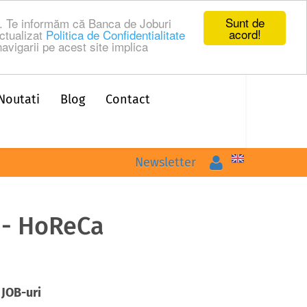
Sunt de
ru. Te informăm că Banca de Joburi
acord!
ctualizat
Politica de Confidentialitate
avigarii pe acest site implica
Noutati
Blog
Contact
Logare
Newsletter
5 - HoReCa
 JOB-uri