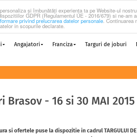
a personaliza și îmbunătăți experiența ta pe Website-ul nost
dispozitiilor GDPR (Regulamentul UE - 2016/679) si ne-am a
formare privind prelucrarea datelor personale
. Continuarea n
telor in scopurile declarate.
i
Angajatori
Franciza
Targuri de joburi
ri Brasov - 16 si 30 MAI 201
ra si ofertele puse la dispozitie in cadrul TARGULUI DE