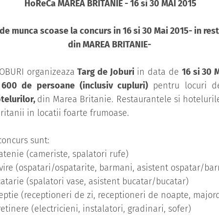
HoReCa MAREA BRITANIE - 16 si 30 MAI 2015
 de munca scoase la concurs in 16 si 30 Mai 2015- in rest
din MAREA BRITANIE-
JOBURI organizeaza
Targ de Joburi
in data de
16 si 30 
 600 de persoane (inclusiv cupluri)
pentru locuri 
telurilor,
din Marea Britanie. Restaurantele si hoteluri
Britanii in locatii foarte frumoase.
concurs sunt:
ie (cameriste, spalatori rufe)
 (ospatari/ospatarite, barmani, asistent ospatar/ba
ie (spalatori vase, asistent bucatar/bucatar)
e (receptioneri de zi, receptioneri de noapte, major
ere (electricieni, instalatori, gradinari, sofer)