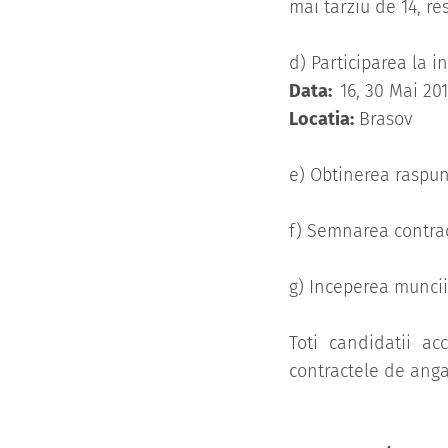
mai tarziu de 14, re
d) Participarea la i
Data:
16, 30 Mai 20
Locatia:
Brasov
e) Obtinerea raspuns
f) Semnarea contrac
g) Inceperea muncii
Toti candidatii ac
contractele de anga