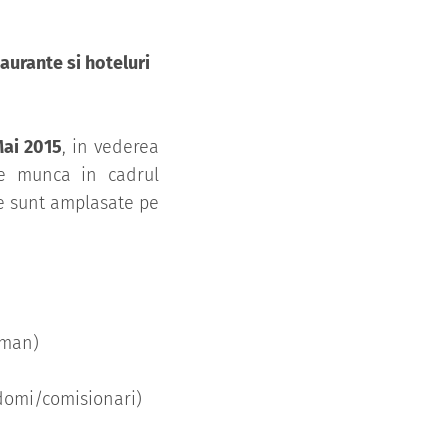
aurante si hoteluri
Mai 2015
, in vederea
de munca in cadrul
le sunt amplasate pe
rman)
domi/comisionari)