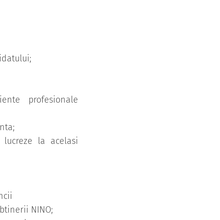
idatului;
ente profesionale
nta;
 lucreze la acelasi
ncii
btinerii NINO;