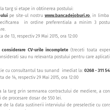
 la targ si etape in obtinerea postului:
-ului
pe site-ul nostru
www.bancadejoburi.ro
, in limb
pecificarea in ordine preferentiala a minim 3 postu
are.
a de 13, respectiv 29 Mai 2015, ora 12:00
n considerare CV-urile incomplete
(treceti toata expe
nsiderati sau nu relevanta postului pentru care aplicati
ctie cu consultantul tau sunand imediat la:
0268 - 311 54
a de 14, respectiv 29 Mai 2015, ora 12:00
ala la targ prin semnarea contractului de mediere, a con
ui de procesare dosar de 550 lei.
 de la data sustinerii interviului de preselectie cu cons