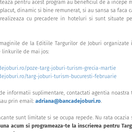
pteaza pentru acest program au beneficiul de a incepe 
 placut, dinamic si bine remunerat, si au sansa sa faca 
ealizeaza cu precadere in hoteluri si sunt situate pe 
imaginile de la Editiile Targurilor de Joburi organizate
pe linkurile de mai jos:
ejoburi.ro/poze-targ-joburi-turism-grecia-martie
joburi.ro/targ-joburi-turism-bucuresti-februarie
de informatii suplimentare, contactati agentia noastra 
sau prin email:
adriana@bancadejoburi.ro
.
cante sunt limitate si se ocupa repede. Nu rata ocazia 
una acum si programeaza-te la inscrierea pentru Targu