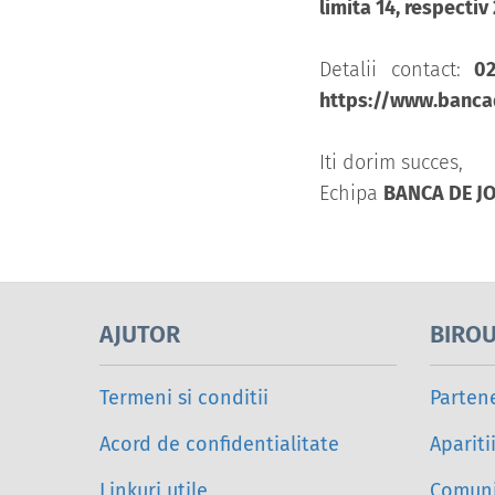
limita 14, respectiv
Detalii contact:
0
https://www.banca
Iti dorim succes,
Echipa
BANCA DE J
AJUTOR
BIROU
Termeni si conditii
Parten
Acord de confidentialitate
Apariti
Linkuri utile
Comuni