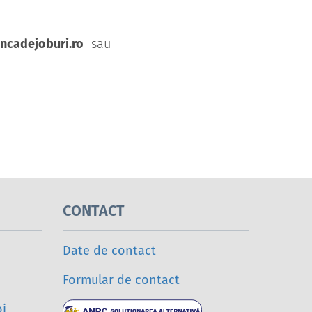
cadejoburi.ro
sau
CONTACT
Date de contact
Formular de contact
oi
Soluționarea a