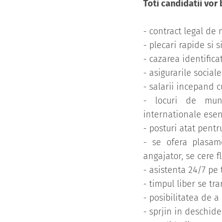
Toti candidatii vor
- contract legal de
- plecari rapide si s
- cazarea identifica
- asigurarile social
- salarii incepand c
- locuri de munc
internationale esent
- posturi atat pentr
- se ofera plasame
angajator, se cere fl
- asistenta 24/7 pe
- timpul liber se tr
- posibilitatea de 
- sprjin in deschide