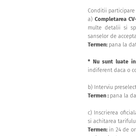
Conditii participare
a)
Completarea CV
multe detalii si s
sanselor de accept
Termen:
pana la dat
* Nu sunt luate i
indiferent daca o co
b) Interviu presele
Termen :
pana la dat
c) Inscrierea ofici
si achitarea tariful
Termen:
in 24 de ore