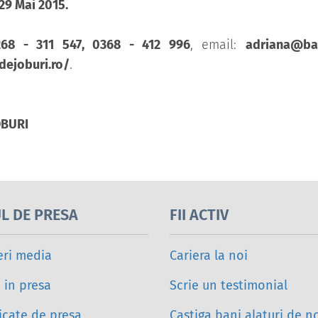
 29 Mai 2015.
268 - 311 547, 0368 - 412 996
, email:
adriana@ban
dejoburi.ro/
.
OBURI
L DE PRESA
FII ACTIV
eri media
Cariera la noi
i in presa
Scrie un testimonial
cate de presa
Castiga bani alaturi de n