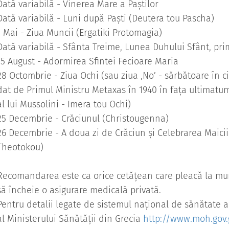
Dată variabilă - Vinerea Mare a Paștilor
Dată variabilă - Luni după Paști (Deutera tou Pascha)
1 Mai - Ziua Muncii (Ergatiki Protomagia)
Dată variabilă - Sfânta Treime, Lunea Duhului Sfânt, pri
15 August - Adormirea Sfintei Fecioare Maria
28 Octombrie - Ziua Ochi (sau ziua ‚No’ - sărbătoare în c
dat de Primul Ministru Metaxas în 1940 în fața ultimatum
al lui Mussolini - Imera tou Ochi)
25 Decembrie - Crăciunul (Christougenna)
26 Decembrie - A doua zi de Crăciun și Celebrarea Maici
Theotokou)
Recomandarea este ca orice cetățean care pleacă la mun
să încheie o asigurare medicală privată.
Pentru detalii legate de sistemul național de sănătate ac
al Ministerului Sănătății din Grecia
http://www.moh.gov.