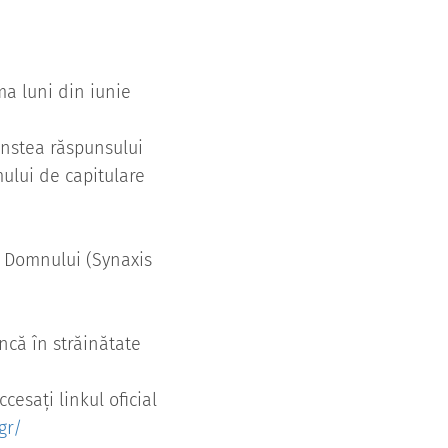
ma luni din iunie
instea răspunsului
ului de capitulare
i Domnului (Synaxis
că în străinătate
cesați linkul oficial
gr/