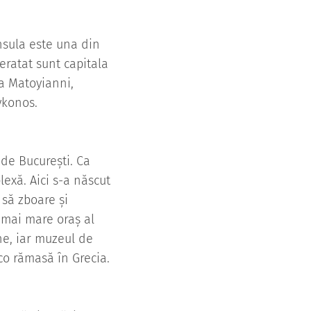
insula este una din
neratat sunt capitala
da Matoyianni,
ykonos.
 de București. Ca
exă. Aici s-a născut
 să zboare și
l mai mare oraș al
ne, iar muzeul de
co rămasă în Grecia.