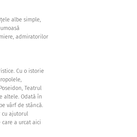
țele albe simple,
frumoasă
miere, admiratorilor
istice. Cu o istorie
cropolele,
 Poseidon, Teatrul
e altele. Odată în
pe vârf de stâncă.
 cu ajutorul
care a urcat aici