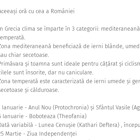
Aceeași oră cu cea a României
În Grecia clima se împarte în 3 categorii: mediteraneană,
temperată.
Zona mediteraneană beneficiază de ierni blânde, umede
sau chiar secetoase.
Primăvara și toamna sunt ideale pentru cățărat și cicl
zilele sunt însorite, dar nu caniculare.
Zona temperată este caracterizată de ierni umede și ger
secetoase și călduroase.
1 Ianuarie - Anul Nou (Protochronia) și Sfântul Vasile (Ag
6 Ianuarie - Boboteaza (Theofania)
Dată variabilă - Lunea Cenușie (Kathari Deftera) , început
25 Martie - Ziua Independenței