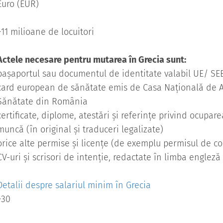
Euro (EUR)
+11 milioane de locuitori
Actele necesare pentru mutarea în Grecia sunt:
pașaportul sau documentul de identitate valabil UE/ SE
card european de sănătate emis de Casa Națională de A
Sănătate din România
certificate, diplome, atestări și referințe privind ocupare
muncă (în original și traduceri legalizate)
orice alte permise și licențe (de exemplu permisul de c
CV-uri și scrisori de intenție, redactate în limba engleză
Detalii despre salariul minim în Grecia
+30