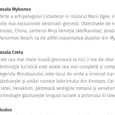
Insula Mykonos
Parte a arhipelagului Cicladelor în mijlocul Marii Egee, 
cele mai exclusiviste destinații grecești. Obiectivele de 
insulei, Chora, cartierul Mica Veneție (Alefkandra), stra
Panormos Beach ca de altfel majoritatea plajelor din M
Insula Creta
Este cea mai mare insulă grecească la nici 2 ore de zbor
destinație turistică este poate cea mai completă și compl
legenda Minotaurului, este locul de unde a încercat Icar
găzduiește și astăzi ruinele labirintului din Knossos. Ce
Cretei, Heraklion, păstrează vestigiile romane și veneție
arheologie găzduiește singura lucrare a pictorului El Gre
Rodos