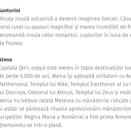
Santorini
Micuța insulă vulcanică a devenit imaginea Greciei. Căsu
cerul curat cu apusuri magnifice și marea incredibil de 
recomandă insula celor romantici, cuplurilor în luna de 
de frumos.
Atena
Capitala țării, orașul este mereu în topul destinațiilor tur
de peste 6.000 de ani, Atena își așteaptă vizitatorii cu A
Parthenonul, Templul lui Nike, Templul Erectheion al lui
lui Dionisos, Odeonul lui Atticus, Templul lui Zeus și mult
Atena nu trebuie ratată Meteora cu mănăstirile ridicate 
Și astăzi se păstrează ritualul aprovizionării mănăstirilor
scripeților. Regina Maria a României a fost prima femeie 
ghemuindu-se într-o plasă.