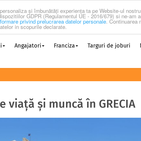
a personaliza și îmbunătăți experiența ta pe Website-ul nost
dispozitiilor GDPR (Regulamentul UE - 2016/679) si ne-am a
formare privind prelucrarea datelor personale
. Continuarea n
telor in scopurile declarate.
i
Angajatori
Franciza
Targuri de joburi
de viață și muncă în GRECIA