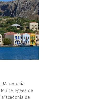
lă, Macedonia
e Ionice, Egeea de
și Macedonia de