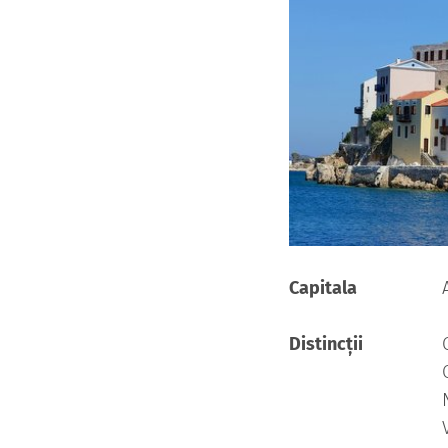
Capitala
Distincții