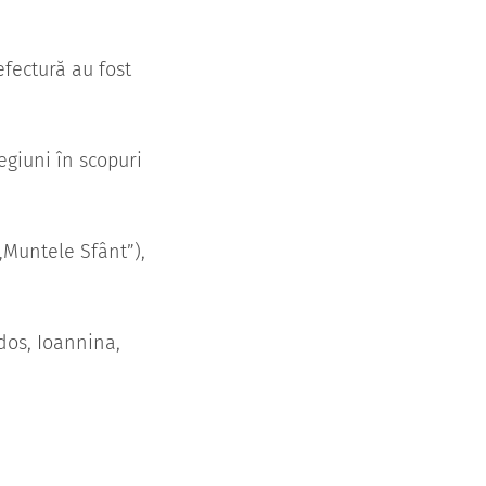
efectură au fost
egiuni în scopuri
 „Muntele Sfânt”),
odos, Ioannina,