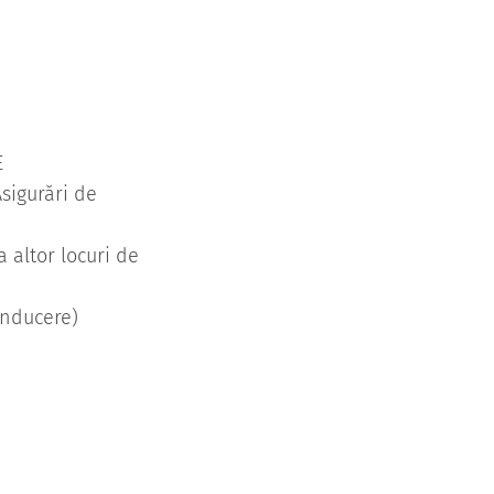
E
sigurări de
a altor locuri de
onducere)