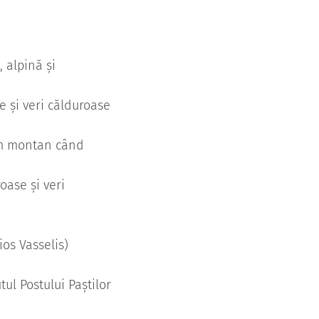
 alpină și
 și veri călduroase
ism montan când
oase și veri
ios Vasselis)
ul Postului Paștilor