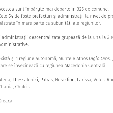
Acestea sunt împărțite mai departe în 325 de comune.
Cele 54 de foste prefecturi și administrații la nivel de pr
păstrate în mare parte ca subunități ale regiunilor.
7 administrații descentralizate grupează de la una la 3 r
administrative.
Există și 1 regiune autonomă, Muntele Athos (
Agio Oros
,
care se învecinează cu regiunea Macedonia Centrală.
Atena, Thessaloniki, Patras, Heraklion, Larissa, Volos, R
Chania, Chalcis
Greaca