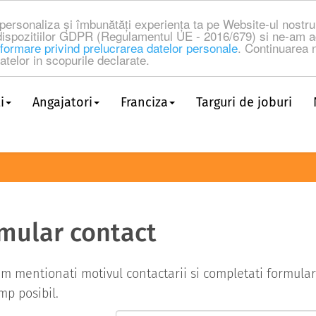
a personaliza și îmbunătăți experiența ta pe Website-ul nost
dispozitiilor GDPR (Regulamentul UE - 2016/679) si ne-am a
formare privind prelucrarea datelor personale
. Continuarea n
telor in scopurile declarate.
i
Angajatori
Franciza
Targuri de joburi
mular contact
m mentionati motivul contactarii si completati formularu
imp posibil.