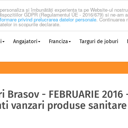
a personaliza și îmbunătăți experiența ta pe Website-ul nost
dispozitiilor GDPR (Regulamentul UE - 2016/679) si ne-am a
formare privind prelucrarea datelor personale
. Continuarea n
telor in scopurile declarate.
i
Angajatori
Franciza
Targuri de joburi
ri Brasov - FEBRUARIE 2016 
ti vanzari produse sanitare