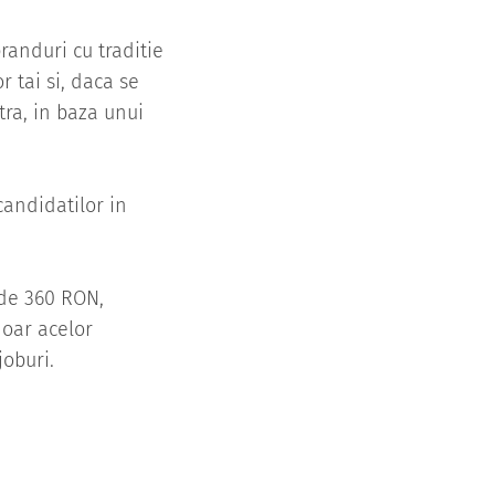
branduri cu traditie
 tai si, daca se
tra, in baza unui
candidatilor in
 de 360 RON,
doar acelor
joburi.