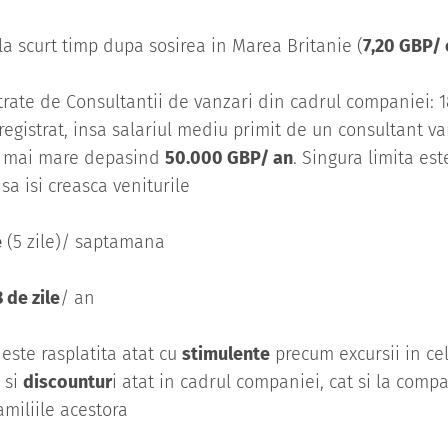
la scurt timp dupa sosirea in Marea Britanie (
7,20 GBP/ 
istrate de Consultantii de vanzari din cadrul companiei:
registrat, insa salariul mediu primit de un consultant v
el mai mare depasind
50.000 GBP/ an
. Singura limita es
a isi creasca veniturile
e
(5 zile)/ saptamana
 de zile
/ an
este rasplatita atat cu
stimulente
precum excursii in ce
t si
discountur
i atat in cadrul companiei, cat si la comp
amiliile acestora