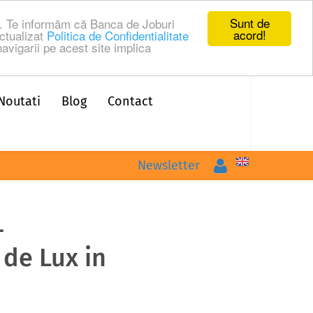
Sunt de
ru. Te informăm că Banca de Joburi
acord!
ctualizat
Politica de Confidentialitate
avigarii pe acest site implica
Noutati
Blog
Contact
Logare
Newsletter
-
 de Lux in