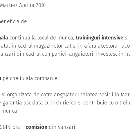
Martie/ Aprilie 2016.
beneficia de:
nala
continua la locul de munca,
traininguri intensive
si
atat in cadrul magazinelor cat si in afara acestora; acc
anzari din cadrul companiei; angajatorii investesc in no
u
pe cheltuiala companiei
a
si organizata de catre angajator inaintea sosirii in Mar
 garantia asociata cu inchirierea si contribuie cu o trei
de munca
 GBP/ ora +
comision
din vanzari