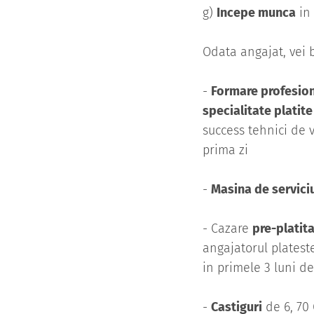
g)
Incepe munca
in 
Odata angajat, vei 
-
Formare profesio
specialitate platite
success tehnici de v
prima zi
-
Masina de servici
- Cazare
pre-platit
angajatorul plateste
in primele 3 luni 
-
Castiguri
de 6, 70