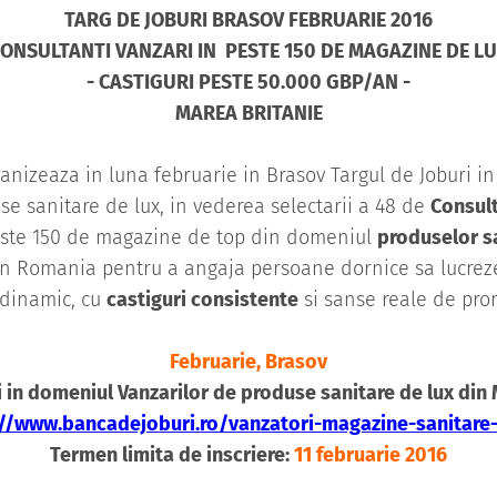
TARG DE JOBURI BRASOV FEBRUARIE 2016
CONSULTANTI VANZARI IN PESTE 150 DE MAGAZINE DE LU
- CASTIGURI PESTE 50.000 GBP/AN -
MAREA BRITANIE
anizeaza in luna februarie in Brasov Targul de Joburi i
se sanitare de lux, in vederea selectarii a 48 de
Consult
este 150 de magazine de top din domeniul
produselor sa
in Romania pentru a angaja persoane dornice sa lucrez
 dinamic, cu
castiguri consistente
si sanse reale de pro
Februarie, Brasov
i in domeniul Vanzarilor de produse sanitare de lux din 
://www.bancadejoburi.ro/vanzatori-magazine-sanitare-
Termen limita de inscriere:
11 februarie 2016