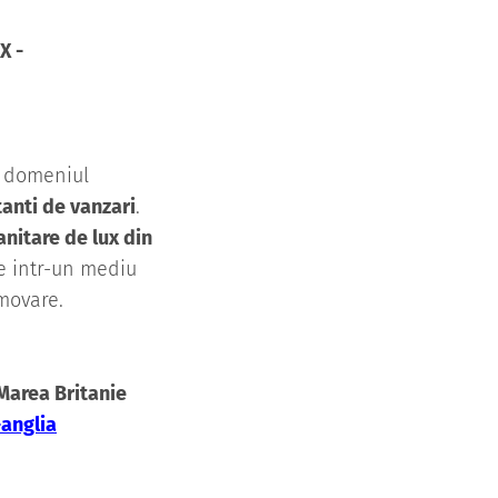
X -
n domeniul
anti de vanzari
.
nitare de lux din
e intr-un mediu
movare.
Marea Britanie
anglia