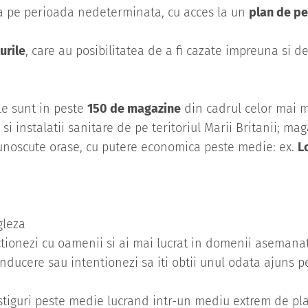
a pe perioada nedeterminata, cu acces la un
plan de pe
urile
, care au posibilitatea de a fi cazate impreuna si de
le sunt in peste
150 de magazine
din cadrul celor mai ma
i instalatii sanitare de pe teritoriul Marii Britanii; ma
unoscute orase, cu putere economica peste medie: ex.
L
gleza
ractionezi cu oamenii si ai mai lucrat in domenii asemana
nducere sau intentionezi sa iti obtii unul odata ajuns pe
castiguri peste medie lucrand intr-un mediu extrem de pl