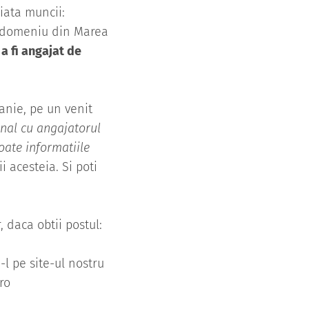
iata muncii:
in domeniu din Marea
a fi angajat de
anie, pe un venit
onal cu angajatorul
toate informatiile
 acesteia. Si poti
, daca obtii postul:
-l pe site-ul nostru
ro