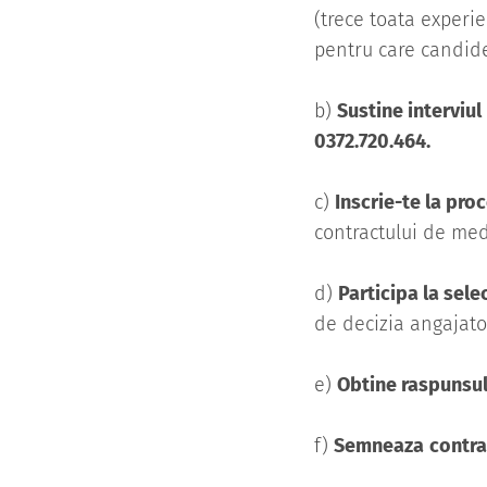
(trece toata experi
pentru care candide
b)
Sustine interviul
0372.720.464.
c)
Inscrie-te la pro
contractului de med
d)
Participa la selec
de decizia angajato
e)
Obtine raspunsul
f)
Semneaza
contra