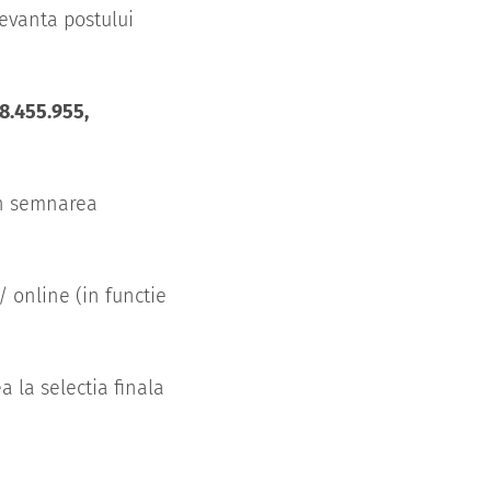
levanta postului
8.455.955,
in semnarea
a/ online (in functie
a la selectia finala