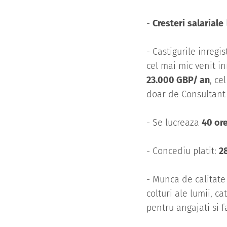
-
Cresteri
salariale
- Castigurile inreg
cel mai mic venit in
23.000 GBP/ an
, c
doar de Consultant s
- Se lucreaza
40 or
- Concediu platit:
28
- Munca de calitate 
colturi ale lumii, ca
pentru angajati si f