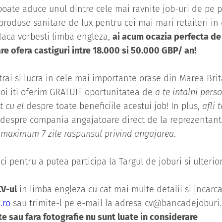
 poate aduce unul dintre cele mai ravnite job-uri de pe p
produse sanitare de lux pentru cei mai mari retaileri 
 daca vorbesti limba engleza,
ai acum ocazia perfecta de 
re ofera castiguri intre 18.000 si 50.000 GBP/ an!
trai si lucra in cele mai importante orase din Marea Brit
oi iti oferim GRATUIT oportunitatea de
a te intalni pers
t cu el
despre toate beneficiile acestui job! In plus,
afli 
 despre compania angajatoare direct de la reprezentantii
n maximum 7 zile raspunsul privind angajarea
.
ci pentru a putea participa la Targul de joburi si ulterior
V-ul
in limba engleza cu cat mai multe detalii si incarca
.ro
sau trimite-l pe e-mail la adresa
cv@bancadejoburi.
te sau fara fotografie nu sunt luate in considerare