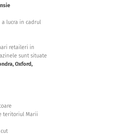
nsie
 a lucra in cadrul
ri retaileri in
gazinele sunt situate
ondra, Oxford,
toare
 teritoriul Marii
acut