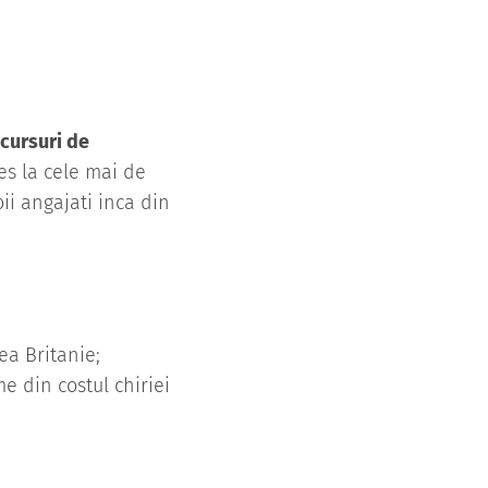
cursuri de
es la cele mai de
ii angajati inca din
ea Britanie;
me din costul chiriei