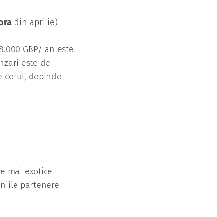
ora
din aprilie)
 18.000 GBP/ an este
anzari este de
te cerul, depinde
le mai exotice
aniile partenere