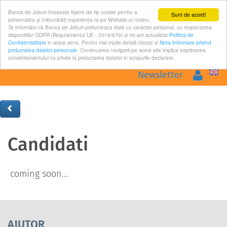
Banca de Joburi foloseste fişiere de tip cookie pentru a
Sunt de acord!
personaliza și îmbunătăți experiența ta pe Website-ul nostru.
Te informăm că Banca de Joburi prelucreaza date cu caracter personal, cu respectarea
dispozitiilor GDPR (Regulamentul UE - 2016/679) si ne-am actualizat
Politica de
Confidentialitate
in acest sens. Pentru mai multe detalii citeste si
Nota Informare privind
prelucrarea datelor personale
. Continuarea navigarii pe acest site implica exprimarea
Toggle
consimtamantului cu privire la prelucrarea datelor in scopurile declarate.
naviga
Logar
Newsletter
Candidati
coming soon...
AJUTOR